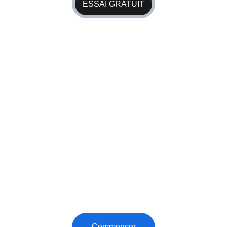
ESSAI GRATUIT
Danse Hip-Hop et 
Coaching de Vie
Préparez votre esprit et votre corps avec notre 
expertise en danse et coaching personnel.
Commencer