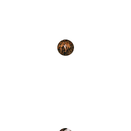
Les cours de danse hip-hop m'ont 
vraiment aidé à gagner en confiance et 
à m'épanouir.
Sophie L.
★★★★★
Un excellent coaching de vie qui m'a 
permis de surmonter mes défis 
personnels et professionnels.