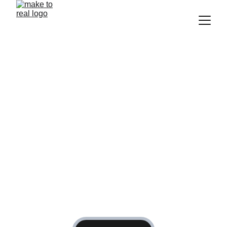
MAKE TO REAL
Cours particulier en Danse hip-
hop
Préparation Mentale pour tous
Coaching de vie
Découvrez nos services pour épanouir votre 
potentiel et atteindre vos objectifs.